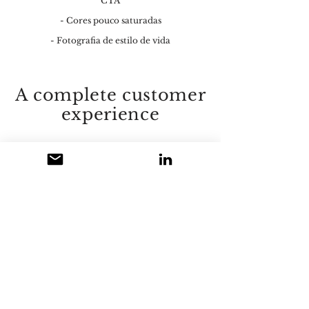
CTA
- Cores pouco saturadas
- Fotografia de estilo de vida
A complete customer
experience
I created new packaging for the
online orders, small and medium
mailer bags,
and one box for larger items.
The design is clean and fresh
without losing the traditional and
luxurious touch.
I've added a vintage illustration
that I found framed at the store