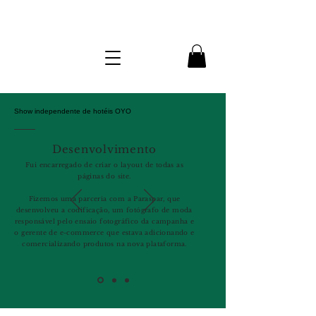
Show independente de hotéis OYO
Desenvolvimento
Fui encarregado de criar o layout de todas as
páginas do site.
Fizemos uma parceria com a Paraspar, que
desenvolveu a codificação, um fotógrafo de moda
responsável pelo ensaio fotográfico da campanha e
o gerente de e-commerce que estava adicionando e
comercializando produtos na nova plataforma.