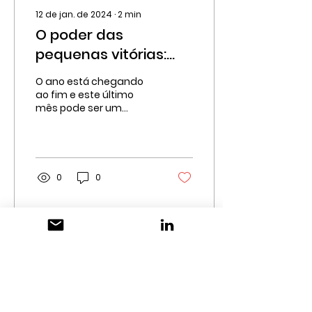
12 de jan. de 2024
∙
2
min
O poder das
pequenas vitórias:
Celebre o seu
O ano está chegando
progresso, um passo
ao fim e este último
mês pode ser um
de cada vez
momento para refletir
sobre nosso progresso,
as grandes coisas que
fizemos e as...
0
0